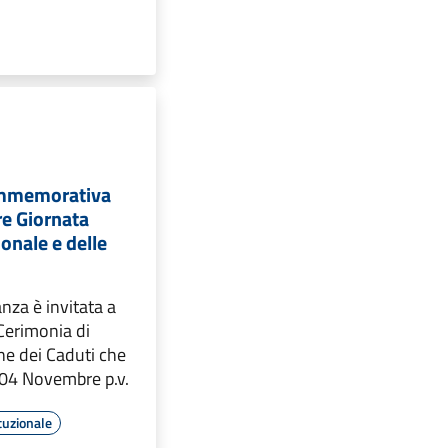
mmemorativa
e Giornata
ionale e delle
anza è invitata a
 Cerimonia di
 dei Caduti che
o 04 Novembre p.v.
tuzionale