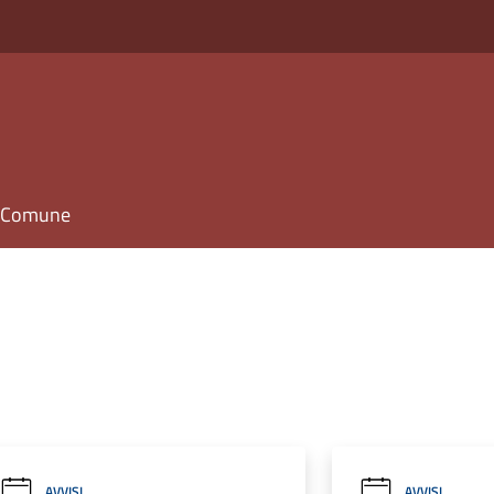
il Comune
AVVISI
AVVISI