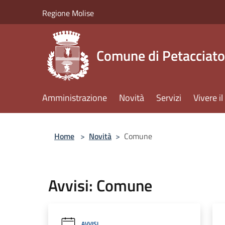
Salta al contenuto principale
Regione Molise
Comune di Petacciato
Amministrazione
Novità
Servizi
Vivere 
Home
>
Novità
>
Comune
Avvisi: Comune
AVVISI