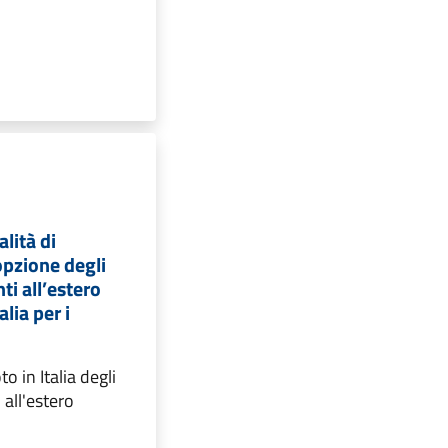
lità di
opzione degli
nti all’estero
alia per i
to in Italia degli
 all'estero