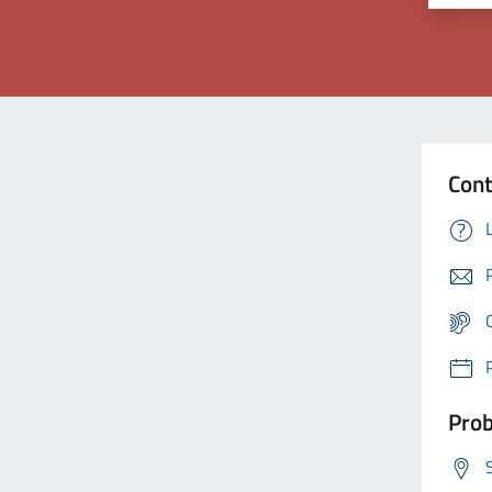
Cont
Prob