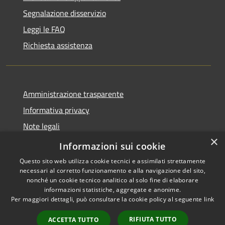
Segnalazione disservizio
Leggi le FAQ
Richiesta assistenza
Amministrazione trasparente
Informativa privacy
Note legali
×
Dichiarazione di accessibilità
Informazioni sui cookie
Questo sito web utilizza cookie tecnici e assimilati strettamente
necessari al corretto funzionamento e alla navigazione del sito,
nonché un cookie tecnico analitico al solo fine di elaborare
informazioni statistiche, aggregate e anonime.
RSS
Copyright © 2026 • Comune di
Per maggiori dettagli, può consultare la cookie policy al seguente
link
Accessibilità
Petacciato • Powered by
Privacy
Municipium
Accesso
•
RIFIUTA TUTTO
ACCETTA TUTTO