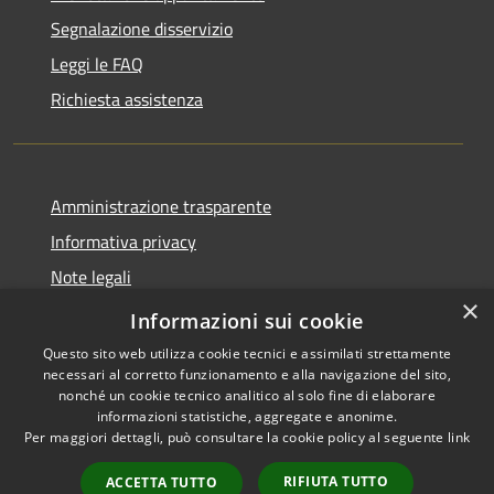
Segnalazione disservizio
Leggi le FAQ
Richiesta assistenza
Amministrazione trasparente
Informativa privacy
Note legali
×
Dichiarazione di accessibilità
Informazioni sui cookie
Questo sito web utilizza cookie tecnici e assimilati strettamente
necessari al corretto funzionamento e alla navigazione del sito,
nonché un cookie tecnico analitico al solo fine di elaborare
informazioni statistiche, aggregate e anonime.
RSS
Copyright © 2026 • Comune di
Per maggiori dettagli, può consultare la cookie policy al seguente
link
Accessibilità
Petacciato • Powered by
Privacy
Municipium
Accesso
•
RIFIUTA TUTTO
ACCETTA TUTTO