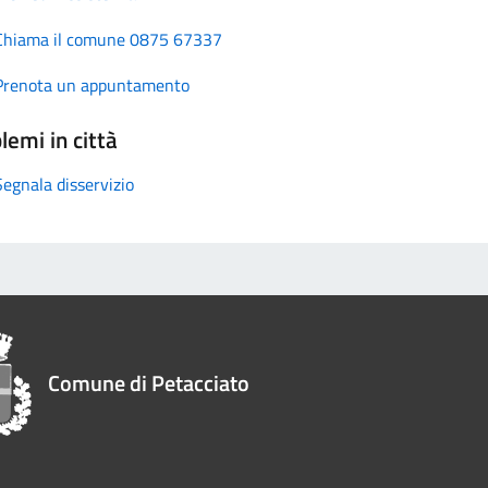
Chiama il comune 0875 67337
Prenota un appuntamento
lemi in città
Segnala disservizio
Comune di Petacciato