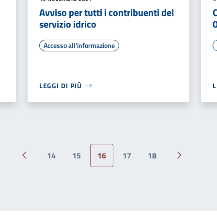
Avviso per tutti i contribuenti del
servizio idrico
Accesso all'informazione
LEGGI DI PIÙ
L
14
15
16
17
18
Pagina precedente
Pagina suc