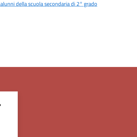
i alunni della scuola secondaria di 2° grado
?