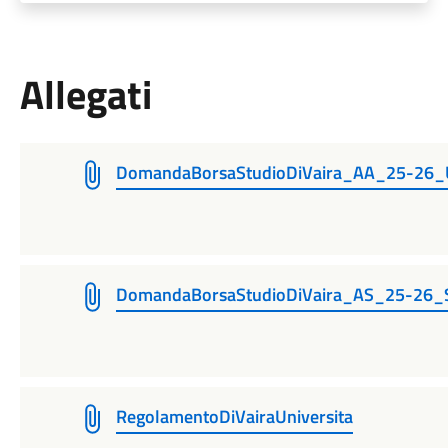
Allegati
DomandaBorsaStudioDiVaira_AA_25-26_Un
DomandaBorsaStudioDiVaira_AS_25-26_S
RegolamentoDiVairaUniversita