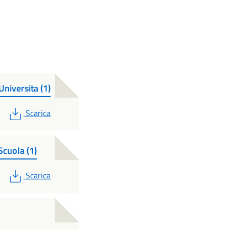
iversita (1)
PDF
Scarica
cuola (1)
PDF
Scarica