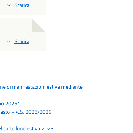
PDF
Scarica
PDF
Scarica
ione di manifestazioni estive mediante
nno 2025”
i testo – A.S. 2025/2026
el cartellone estivo 2023