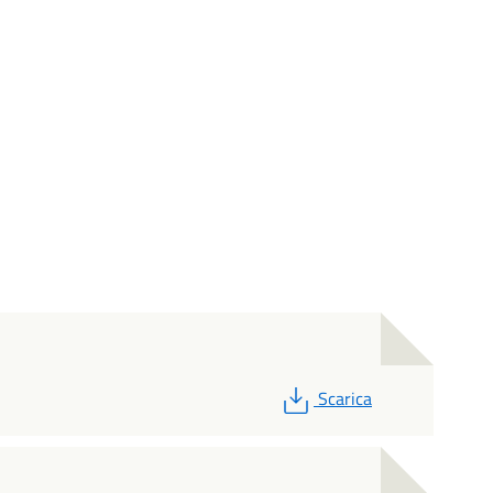
PDF
Scarica