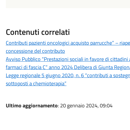
Contenuti correlati
Contributi pazienti oncologici acquisto parrucche” – riaper
concessione del contributo
Avviso Pubblico “Prestazioni sociali in favore di cittadini a
farmaci di fascia C” anno 2024 Delibera di Giunta Region
Legge regionale 5 giugno 2020, n. 6 “contributi a sostegno
sottoposti a chemioterapia”
Ultimo aggiornamento
: 20 gennaio 2024, 09:04