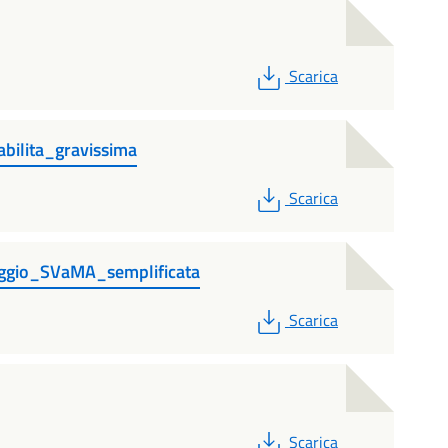
PDF
Scarica
abilita_gravissima
PDF
Scarica
teggio_SVaMA_semplificata
PDF
Scarica
PDF
Scarica