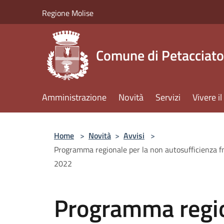
Salta al contenuto principale
Regione Molise
Comune di Petacciato
Amministrazione
Novità
Servizi
Vivere 
Home
>
Novità
>
Avvisi
>
Programma regionale per la non autosufficienza fna
2022
Programma regio