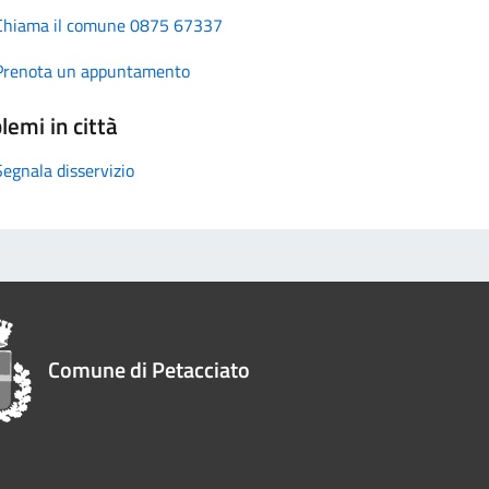
Chiama il comune 0875 67337
Prenota un appuntamento
lemi in città
Segnala disservizio
Comune di Petacciato