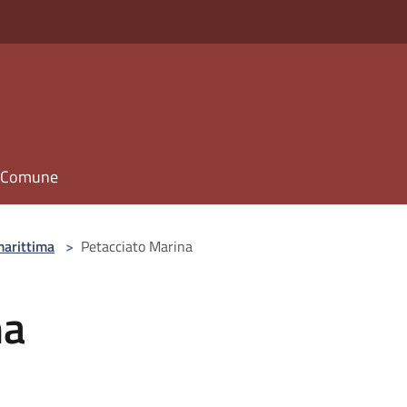
il Comune
marittima
>
Petacciato Marina
na