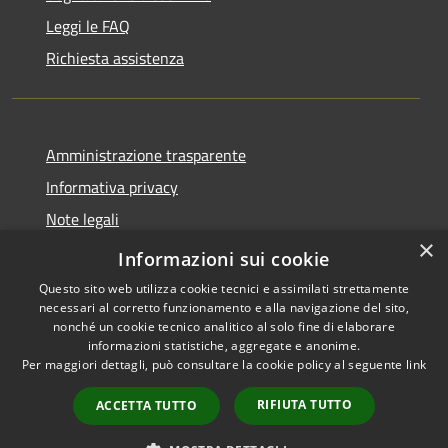
Leggi le FAQ
Richiesta assistenza
Amministrazione trasparente
Informativa privacy
Note legali
×
Dichiarazione di accessibilità
Informazioni sui cookie
Questo sito web utilizza cookie tecnici e assimilati strettamente
necessari al corretto funzionamento e alla navigazione del sito,
nonché un cookie tecnico analitico al solo fine di elaborare
informazioni statistiche, aggregate e anonime.
RSS
Copyright © 2026 • Comune di
Per maggiori dettagli, può consultare la cookie policy al seguente
link
Accessibilità
Petacciato • Powered by
Privacy
Municipium
Accesso
•
RIFIUTA TUTTO
ACCETTA TUTTO
Cookie
redazione
Mappa del sito