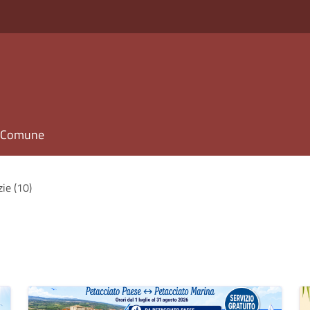
il Comune
zie (10)