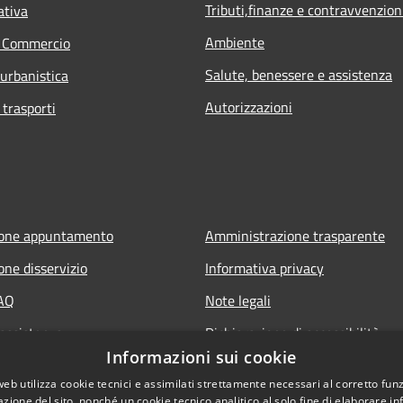
Tributi,finanze e contravvenzion
ativa
Ambiente
e Commercio
Salute, benessere e assistenza
 urbanistica
Autorizzazioni
 trasporti
ione appuntamento
Amministrazione trasparente
one disservizio
Informativa privacy
FAQ
Note legali
 assistenza
Dichiarazione di accessibilità
Informazioni sui cookie
web utilizza cookie tecnici e assimilati strettamente necessari al corretto fu
azione del sito, nonché un cookie tecnico analitico al solo fine di elaborare i