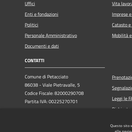
Uffici
Vita lavor
Enti e fondazioni
Imprese 
Politici
Catasto e
Personale Amministrativo
Mobilità e
Documenti e dati
CONTATTI
Comune di Petacciato
Prenotaz
86038 - Viale Pietravalle, 5
Segnalazi
Codice Fiscale: 82000290708
Leggi le 
Partita IVA: 00225270701
Richiesta
PEC:
comunedipetacciato@pec.it
Questo sito 
Centralino Unico: 0875/67337
alla navig