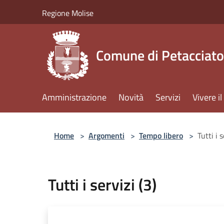
Salta al contenuto principale
Regione Molise
Comune di Petacciato
Amministrazione
Novità
Servizi
Vivere 
Home
>
Argomenti
>
Tempo libero
>
Tutti i s
Tutti i servizi (3)