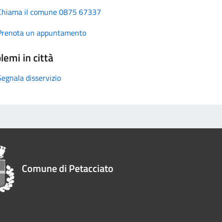
Chiama il comune 0875 67337
Prenota un appuntamento
lemi in città
Segnala disservizio
Comune di Petacciato