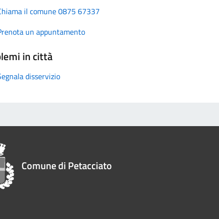
Chiama il comune 0875 67337
Prenota un appuntamento
lemi in città
Segnala disservizio
Comune di Petacciato