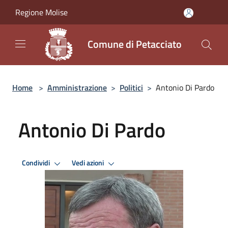
Salta al contenuto principale
Regione Molise
Comune di Petacciato
Home
>
Amministrazione
>
Politici
>
Antonio Di Pardo
Antonio Di Pardo
Condividi
Vedi azioni