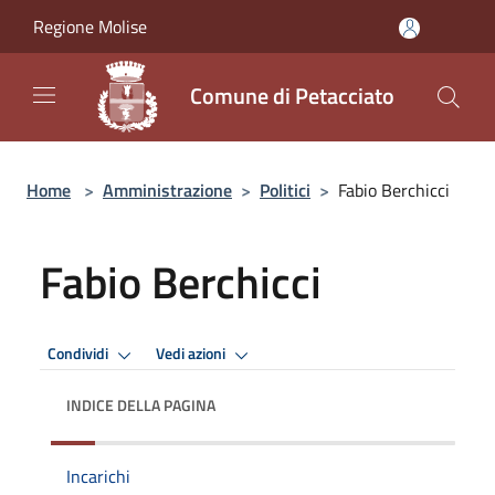
Salta al contenuto principale
Regione Molise
Comune di Petacciato
Home
>
Amministrazione
>
Politici
>
Fabio Berchicci
Fabio Berchicci
Condividi
Vedi azioni
INDICE DELLA PAGINA
Incarichi