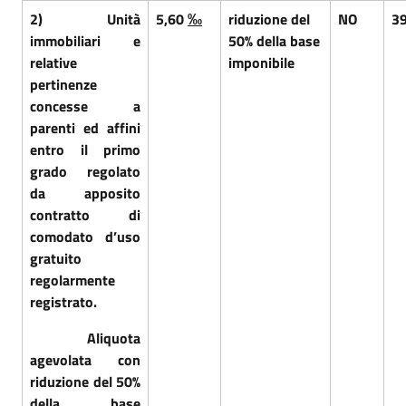
2)
Unità
5,60
‰
riduzione del
NO
3
immobiliari e
50% della base
relative
imponibile
pertinenze
concesse a
parenti ed affini
entro il primo
grado regolato
da apposito
contratto di
comodato d’uso
gratuito
regolarmente
registrato.
Aliquota
agevolata con
riduzione del 50%
della base