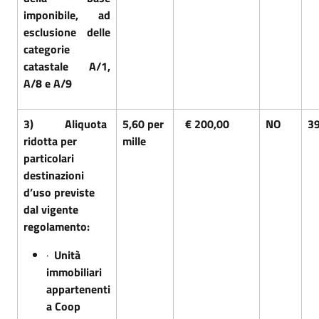
imponibile, ad
esclusione delle
categorie
catastale A/1,
A/8 e A/9
3)
Aliquota
5,60 per
€ 200,00
NO
3
ridotta per
mille
particolari
destinazioni
d’uso previste
dal vigente
regolamento:
·
Unità
immobiliari
appartenenti
a Coop