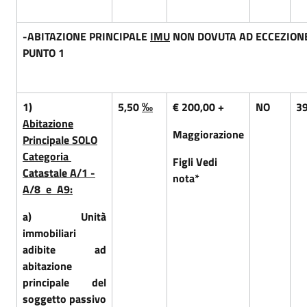
-ABITAZIONE PRINCIPALE
IMU
NON DOVUTA AD ECCEZIONE
PUNTO
1
1)
5,50
‰
€ 200,00 +
NO
3
Abitazione
Maggiorazione
Principale SOLO
Categoria
Figli Vedi
Catastale A/1 -
nota*
A/8 e A9:
a)
Unità
immobiliari
adibite ad
abitazione
principale del
soggetto passivo