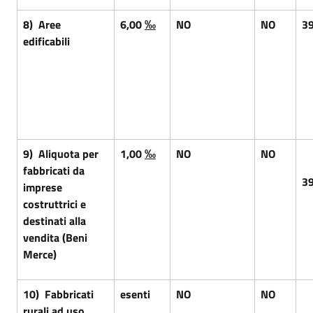
8) Aree
6,00
‰
NO
NO
3
edificabili
9) Aliquota per
1,00
‰
NO
NO
fabbricati da
3
imprese
costruttrici e
destinati alla
vendita (Beni
Merce)
10) Fabbricati
esenti
NO
NO
rurali ad uso