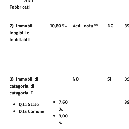
Fabbricati
7) Immobili
10,60
‰
Vedi
nota **
NO
3
Inagibili e
Inabitabili
8) Immobili di
NO
Si
3
categoria, di
categoria D
7,60
3
Q.ta Stato
‰
Q.ta Comune
3,00
‰