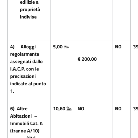
edilizie a
proprietà
indivise
4) Alloggi
5,00
‰
NO
3
regolarmente
€ 200,00
assegnati dallo
I.A.C.P. con le
precisazioni
indicate al punto
1.
6) Altre
10,60
‰
NO
NO
3
Abitazioni –
Immobili Cat. A
(tranne A/10)
Altri