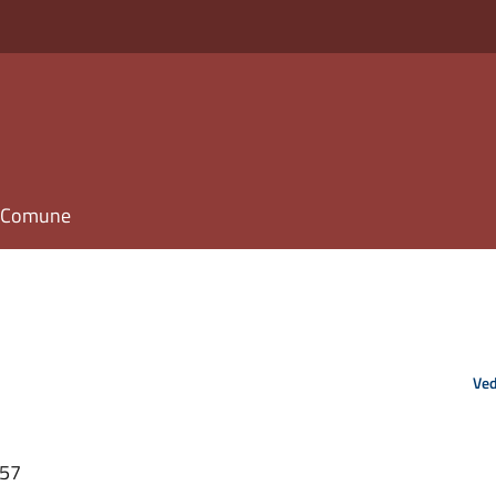
il Comune
Ved
:57