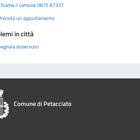
Chiama il comune 0875 67337
Prenota un appuntamento
lemi in città
Segnala disservizio
Comune di Petacciato