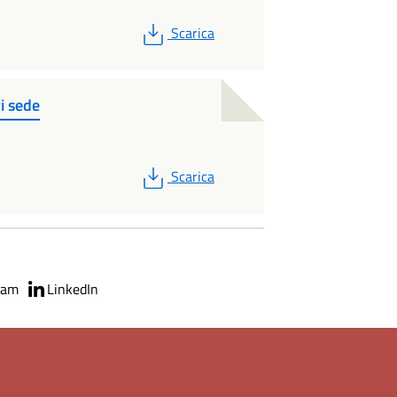
PDF
Scarica
i sede
PDF
Scarica
ram
LinkedIn