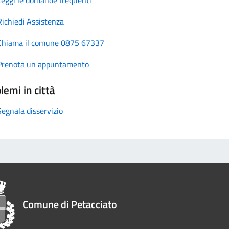
Richiedi Assistenza
Chiama il comune 0875 67337
Prenota un appuntamento
lemi in città
Segnala disservizio
Comune di Petacciato