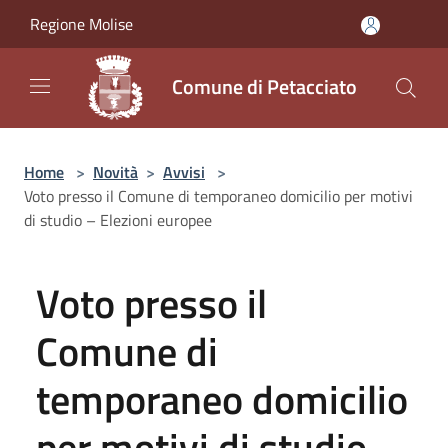
Salta al contenuto principale
Regione Molise
Comune di Petacciato
Home
>
Novità
>
Avvisi
>
Voto presso il Comune di temporaneo domicilio per motivi
di studio – Elezioni europee
Voto presso il
Comune di
temporaneo domicilio
per motivi di studio –