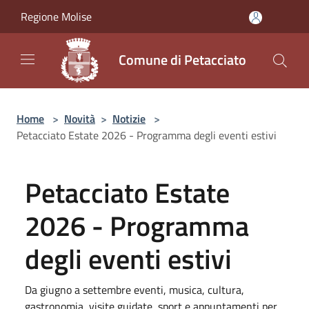
Salta al contenuto principale
Regione Molise
Comune di Petacciato
Home
>
Novità
>
Notizie
>
Petacciato Estate 2026 - Programma degli eventi estivi
Petacciato Estate
2026 - Programma
degli eventi estivi
Da giugno a settembre eventi, musica, cultura,
gastronomia, visite guidate, sport e appuntamenti per