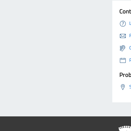
Cont
Prob