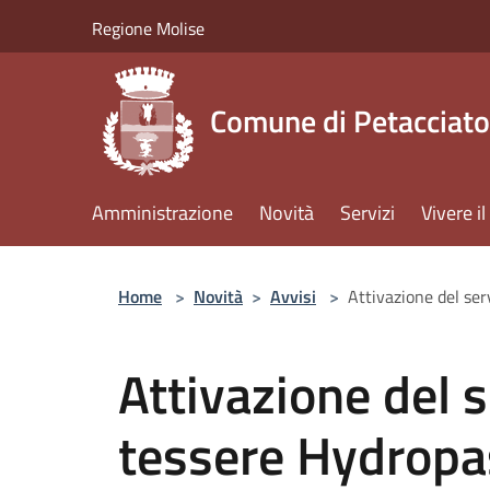
Salta al contenuto principale
Regione Molise
Comune di Petacciato
Amministrazione
Novità
Servizi
Vivere 
Home
>
Novità
>
Avvisi
>
Attivazione del ser
Attivazione del s
tessere Hydropa