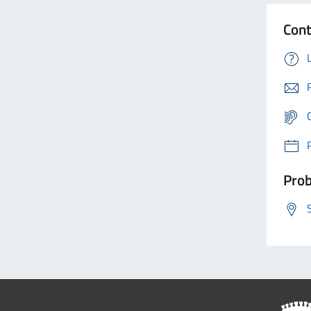
Cont
Prob