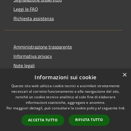
Leggi le FAQ
Richiesta assistenza
Amministrazione trasparente
Informativa privacy
Note legali
×
Dichiarazione di accessibilità
Informazioni sui cookie
Questo sito web utilizza cookie tecnici e assimilati strettamente
necessari al corretto funzionamento e alla navigazione del sito,
nonché un cookie tecnico analitico al solo fine di elaborare
informazioni statistiche, aggregate e anonime.
RSS
Copyright © 2026 • Comune di
Per maggiori dettagli, può consultare la cookie policy al seguente
link
Accessibilità
Petacciato • Powered by
Privacy
Municipium
Accesso
•
RIFIUTA TUTTO
ACCETTA TUTTO
Cookie
redazione