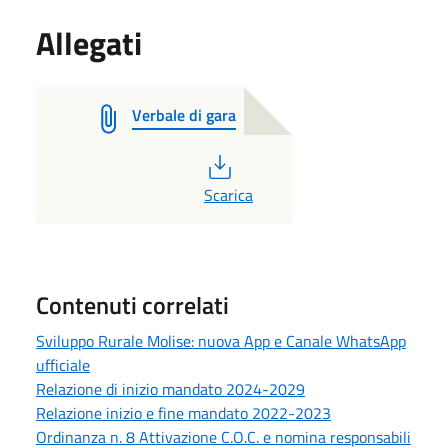
Allegati
Verbale di gara
PDF
Scarica
Contenuti correlati
Sviluppo Rurale Molise: nuova App e Canale WhatsApp
ufficiale
Relazione di inizio mandato 2024-2029
Relazione inizio e fine mandato 2022-2023
Ordinanza n. 8 Attivazione C.O.C. e nomina responsabili