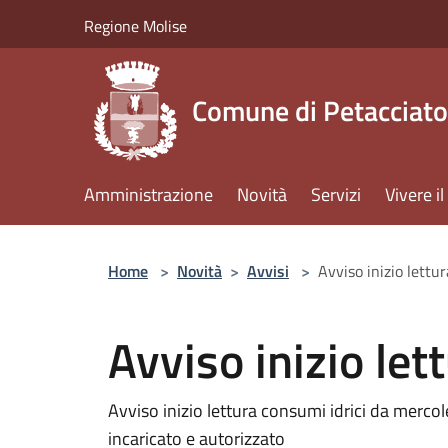
Salta al contenuto principale
Regione Molise
Comune di Petacciato
Amministrazione
Novità
Servizi
Vivere 
Home
>
Novità
>
Avvisi
>
Avviso inizio lettur
Avviso inizio let
Avviso inizio lettura consumi idrici da merco
incaricato e autorizzato