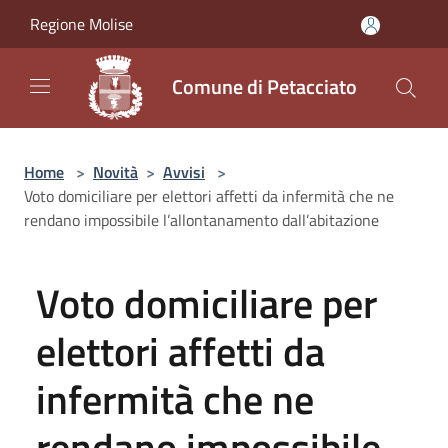
Salta al contenuto principale
Regione Molise
Comune di Petacciato
Home
>
Novità
>
Avvisi
>
Voto domiciliare per elettori affetti da infermità che ne
rendano impossibile l’allontanamento dall’abitazione
Voto domiciliare per
elettori affetti da
infermità che ne
rendano impossibile