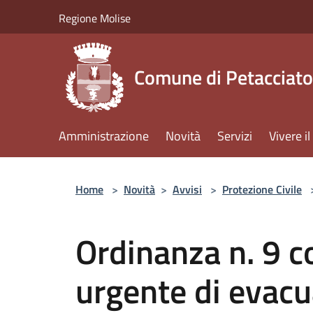
Salta al contenuto principale
Regione Molise
Comune di Petacciato
Amministrazione
Novità
Servizi
Vivere 
Home
>
Novità
>
Avvisi
>
Protezione Civile
Ordinanza n. 9 co
urgente di evac