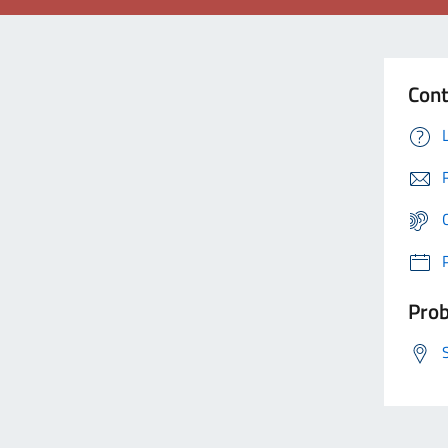
Cont
Prob