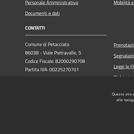
Personale Amministrativo
Mobilità e
Documenti e dati
CONTATTI
Comune di Petacciato
Prenotaz
86038 - Viale Pietravalle, 5
Segnalazi
Codice Fiscale: 82000290708
Leggi le 
Partita IVA: 00225270701
Richiesta
PEC:
comunedipetacciato@pec.it
Questo sito 
Centralino Unico: 0875/67337
alla navig