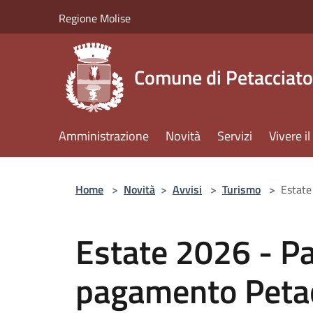
Salta al contenuto principale
Regione Molise
Comune di Petacciato
Amministrazione
Novità
Servizi
Vivere 
Home
>
Novità
>
Avvisi
>
Turismo
>
Estate
Estate 2026 - P
pagamento Petac