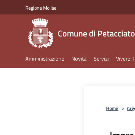
Salta al contenuto principale
Regione Molise
Comune di Petacciato
Amministrazione
Novità
Servizi
Vivere 
Home
>
Arg