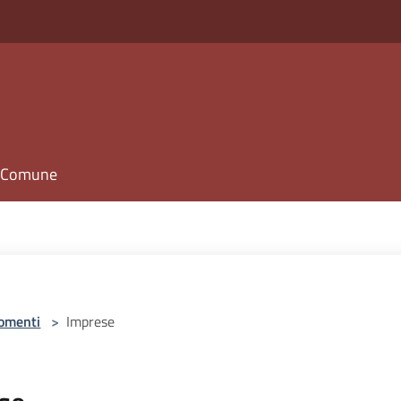
il Comune
omenti
>
Imprese