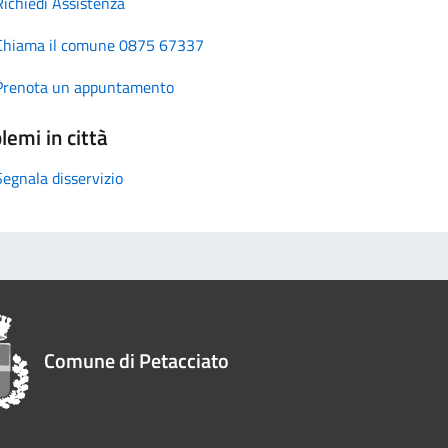
Richiedi Assistenza
Chiama il comune 0875 67337
Prenota un appuntamento
lemi in città
Segnala disservizio
Comune di Petacciato